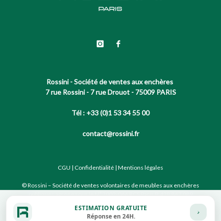
Rossini - Société de ventes aux enchères
7 rue Rossini - 7 rue Drouot - 75009 PARIS
Tél : +33 (0)1 53 34 55 00
contact@rossini.fr
CGU
|
Confidentialité
|
Mentions légales
© Rossini – Société de ventes volontaires de meubles aux enchères
publiques agréée sous le N°2002-066 RCS Paris B 428 867 089
ESTIMATION GRATUITE
Réponse en 24H.
Site conçu par notre partenaire