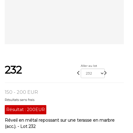
232
Aller au lot
150 - 200 EUR
Résultats sans frais
Résultat :
200EUR
Réveil en métal repossant sur une terasse en marbre
(acc.). - Lot 232