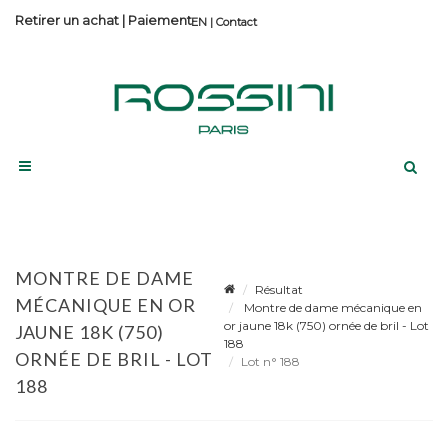
Retirer un achat
|
Paiement
Contact
MONTRE DE DAME
Résultat
MÉCANIQUE EN OR
Montre de dame mécanique en
or jaune 18k (750) ornée de bril - Lot
JAUNE 18K (750)
188
ORNÉE DE BRIL - LOT
Lot n° 188
188