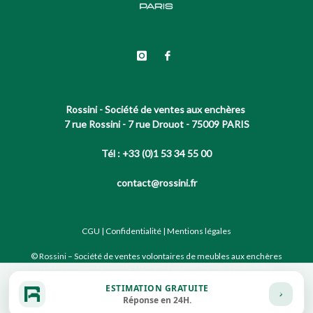
Rossini - Société de ventes aux enchères
7 rue Rossini - 7 rue Drouot - 75009 PARIS
Tél : +33 (0)1 53 34 55 00
contact@rossini.fr
CGU
|
Confidentialité
|
Mentions légales
© Rossini – Société de ventes volontaires de meubles aux enchères
publiques agréée sous le N°2002-066 RCS Paris B 428 867 089
ESTIMATION GRATUITE
Réponse en 24H.
Site conçu par notre partenaire