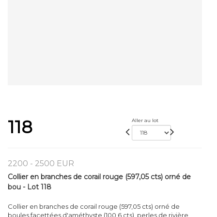
118
Aller au lot
2200 - 2500 EUR
Collier en branches de corail rouge (597,05 cts) orné de
bou - Lot 118
Collier en branches de corail rouge (597,05 cts) orné de
boules facettées d'améthyste (100,6 cts), perles de rivière