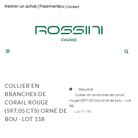
Retirer un achat
|
Paiement
Contact
COLLIER EN
Résultat
BRANCHES DE
Collier en branches de corail
rouge (597,05 cts) orné de bou - Lot
CORAIL ROUGE
118
(597,05 CTS) ORNÉ DE
Lot n° 118
BOU - LOT 118