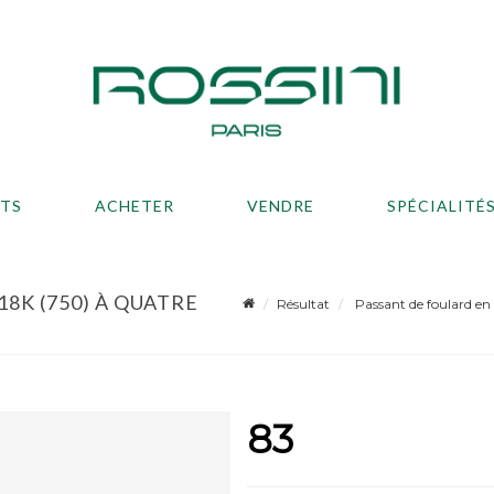
ATS
ACHETER
VENDRE
SPÉCIALITÉ
8K (750) À QUATRE
Résultat
Passant de foulard en o
83