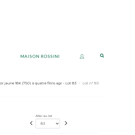
S
MAISON ROSSINI
r jaune 18K (750) à quatre filins agr - Lot 83
Lot n° 83
Aller au lot