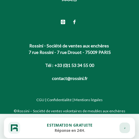
Rossini - Société de ventes aux enchères
7 rue Rossini - 7 rue Drouot - 75009 PARIS
Tél : +33 (0)1 53 34 55 00
contact@rossini.fr
CGU
|
Confidentialité
|
Mentions légales
© Rossini – Société de ventes volontaires de meubles aux enchères
publiques agréée sous le N°2002-066 RCS Paris B 428 867 089
ESTIMATION GRATUITE
Réponse en 24H.
Site conçu par notre partenaire