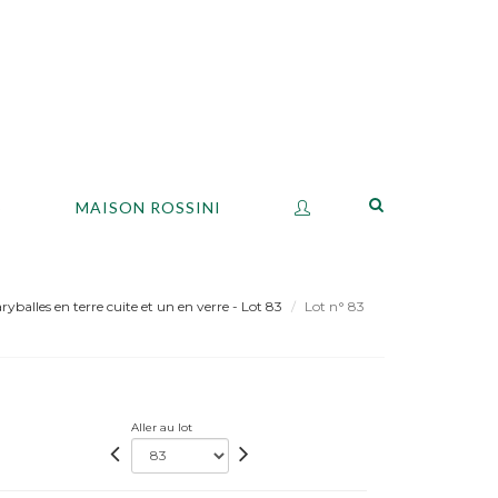
S
MAISON ROSSINI
balles en terre cuite et un en verre - Lot 83
Lot n° 83
Aller au lot