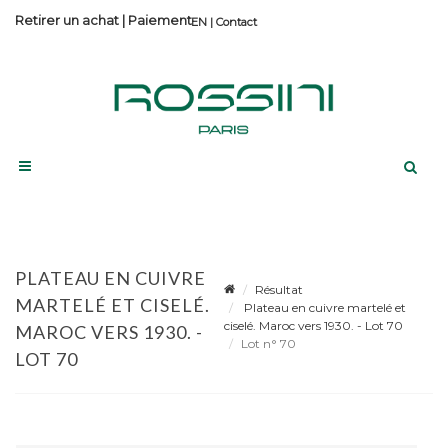
Retirer un achat
|
Paiement
Contact
PLATEAU EN CUIVRE
Résultat
MARTELÉ ET CISELÉ.
Plateau en cuivre martelé et
ciselé. Maroc vers 1930. - Lot 70
MAROC VERS 1930. -
Lot n° 70
LOT 70