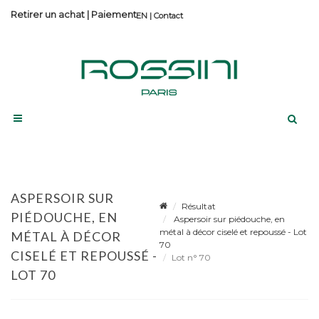
Retirer un achat
|
Paiement
Contact
ASPERSOIR SUR
Résultat
PIÉDOUCHE, EN
Aspersoir sur piédouche, en
métal à décor ciselé et repoussé - Lot
MÉTAL À DÉCOR
70
CISELÉ ET REPOUSSÉ -
Lot n° 70
LOT 70