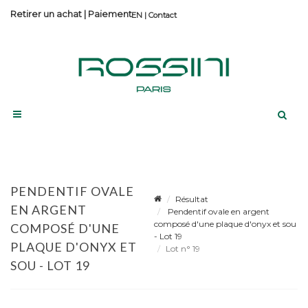
Retirer un achat
|
Paiement
Contact
PENDENTIF OVALE
Résultat
EN ARGENT
Pendentif ovale en argent
composé d'une plaque d'onyx et sou
COMPOSÉ D'UNE
- Lot 19
PLAQUE D'ONYX ET
Lot n° 19
SOU - LOT 19