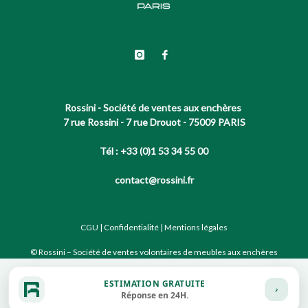
Rossini - Société de ventes aux enchères
7 rue Rossini - 7 rue Drouot - 75009 PARIS
Tél : +33 (0)1 53 34 55 00
contact@rossini.fr
CGU
|
Confidentialité
|
Mentions légales
© Rossini – Société de ventes volontaires de meubles aux enchères
publiques agréée sous le N°2002-066 RCS Paris B 428 867 089
ESTIMATION GRATUITE
Réponse en 24H.
Site conçu par notre partenaire