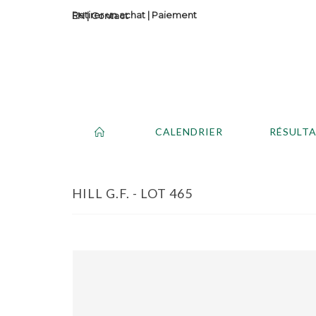
Retirer un achat
|
Paiement
Contact
CALENDRIER
RÉSULT
HILL G.F. - LOT 465