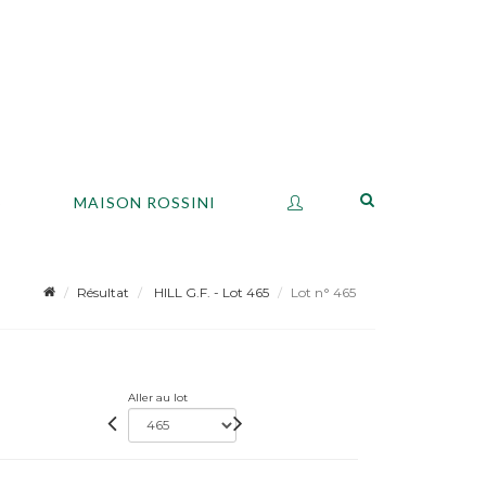
S
MAISON ROSSINI
Résultat
HILL G.F. - Lot 465
Lot n° 465
Aller au lot