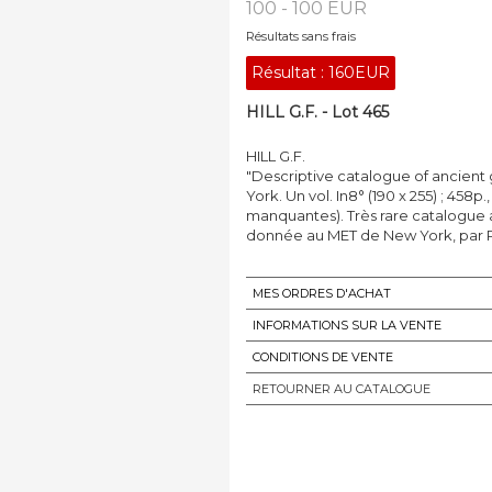
100 - 100 EUR
Résultats sans frais
Résultat :
160EUR
HILL G.F. - Lot 465
HILL G.F.
"Descriptive catalogue of ancient 
York. Un vol. In8° (190 x 255) ; 458p
manquantes). Très rare catalogue 
donnée au MET de New York, par P
MES ORDRES D'ACHAT
INFORMATIONS SUR LA VENTE
CONDITIONS DE VENTE
RETOURNER AU CATALOGUE