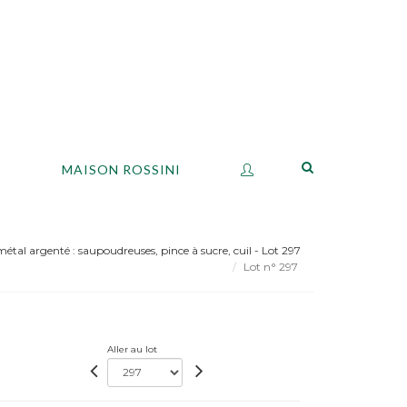
S
MAISON ROSSINI
étal argenté : saupoudreuses, pince à sucre, cuil - Lot 297
Lot n° 297
Aller au lot