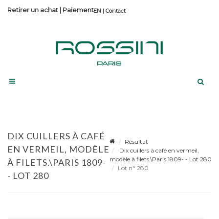
Retirer un achat
|
Paiement
Contact
DIX CUILLERS À CAFÉ
Résultat
EN VERMEIL, MODÈLE
Dix cuillers à café en vermeil,
modèle à filets.\Paris 1809- - Lot 280
À FILETS.\PARIS 1809-
Lot n° 280
- LOT 280