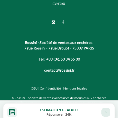
Rossini - Société de ventes aux enchères
7 rue Rossini - 7 rue Drouot - 75009 PARIS
Tél : +33 (0)1 53 34 55 00
contact@rossini.fr
CGU
|
Confidentialité
|
Mentions légales
© Rossini – Société de ventes volontaires de meubles aux enchères
publiques agréée sous le N°2002-066 RCS Paris B 428 867 089
ESTIMATION GRATUITE
Réponse en 24H.
Site conçu par notre partenaire