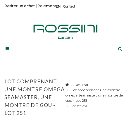
Retirer un achat
|
Paiement
Contact
LOT COMPRENANT
Résultat
UNE MONTRE OMEGA
Lot comprenant une montre
omega Seamaster, une montre de
SEAMASTER, UNE
gou - Lot 251
MONTRE DE GOU -
Lot n° 251
LOT 251