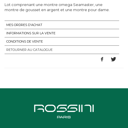
Lot comprenant une montre omega Seamaster, une
montre de gousset en argent et une montre pour dame.
MES ORDRES D'ACHAT
INFORMATIONS SUR LA VENTE
CONDITIONS DE VENTE
RETOURNER AU CATALOGUE