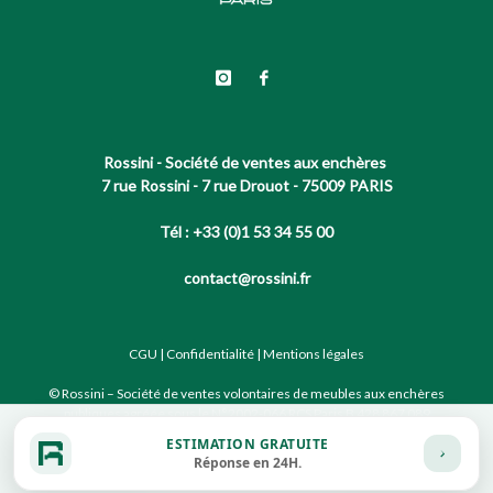
Rossini - Société de ventes aux enchères
7 rue Rossini - 7 rue Drouot - 75009 PARIS
Tél : +33 (0)1 53 34 55 00
contact@rossini.fr
CGU
|
Confidentialité
|
Mentions légales
© Rossini – Société de ventes volontaires de meubles aux enchères
publiques agréée sous le N°2002-066 RCS Paris B 428 867 089
ESTIMATION GRATUITE
Réponse en 24H.
Site conçu par notre partenaire