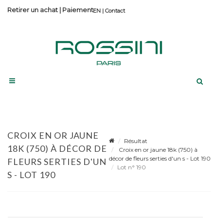
Retirer un achat
|
Paiement
Contact
CROIX EN OR JAUNE
Résultat
18K (750) À DÉCOR DE
Croix en or jaune 18k (750) à
décor de fleurs serties d'un s - Lot 190
FLEURS SERTIES D'UN
Lot n° 190
S - LOT 190