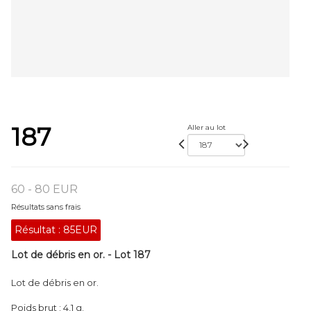
187
Aller au lot
60 - 80 EUR
Résultats sans frais
Résultat :
85EUR
Lot de débris en or. - Lot 187
Lot de débris en or.
Poids brut : 4,1 g.