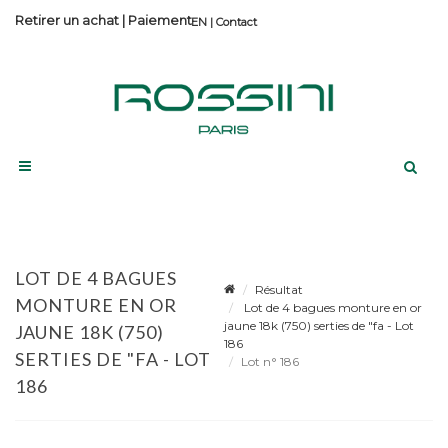
Retirer un achat
|
Paiement
Contact
LOT DE 4 BAGUES
Résultat
MONTURE EN OR
Lot de 4 bagues monture en or
jaune 18k (750) serties de "fa - Lot
JAUNE 18K (750)
186
SERTIES DE "FA - LOT
Lot n° 186
186