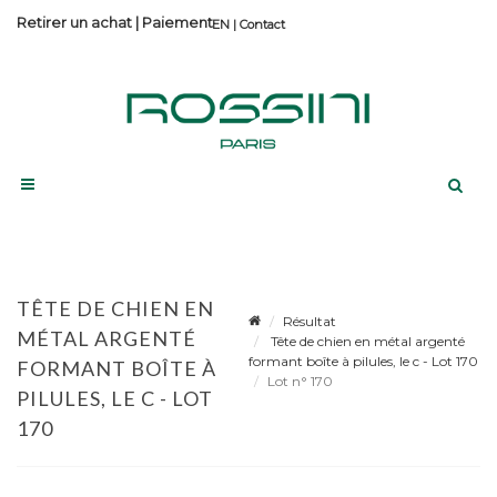
Retirer un achat
|
Paiement
Contact
TÊTE DE CHIEN EN
Résultat
MÉTAL ARGENTÉ
Tête de chien en métal argenté
formant boîte à pilules, le c - Lot 170
FORMANT BOÎTE À
Lot n° 170
PILULES, LE C - LOT
170