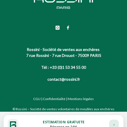
Rossini - Société de ventes aux enchères
7 rue Rossini - 7 rue Drouot - 75009 PARIS
Tél : +33 (0)1 53 34 55 00
contact@rossini.fr
CGU
|
Confidentialité
|
Mentions légales
© Rossini – Société de ventes volontaires de meubles aux enchères
publiques agréée sous le N°2002-066 RCS Paris B 428 867 089
ESTIMATION GRATUITE
Réponse en 24H.
Site conçu par notre partenaire