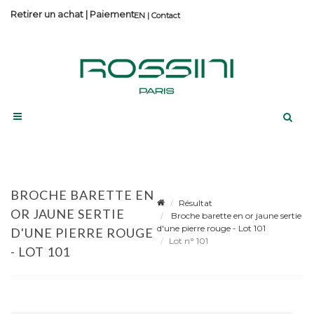
Retirer un achat
|
Paiement
Contact
BROCHE BARETTE EN
Résultat
OR JAUNE SERTIE
Broche barette en or jaune sertie
d'une pierre rouge - Lot 101
D'UNE PIERRE ROUGE
Lot n° 101
- LOT 101