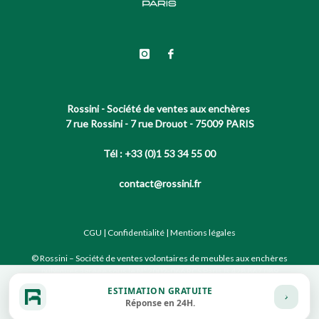
Rossini - Société de ventes aux enchères
7 rue Rossini - 7 rue Drouot - 75009 PARIS
Tél : +33 (0)1 53 34 55 00
contact@rossini.fr
CGU
|
Confidentialité
|
Mentions légales
© Rossini – Société de ventes volontaires de meubles aux enchères
publiques agréée sous le N°2002-066 RCS Paris B 428 867 089
ESTIMATION GRATUITE
Réponse en 24H.
Site conçu par notre partenaire