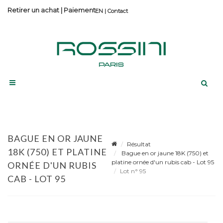
Retirer un achat
|
Paiement
Contact
BAGUE EN OR JAUNE
Résultat
18K (750) ET PLATINE
Bague en or jaune 18K (750) et
platine ornée d'un rubis cab - Lot 95
ORNÉE D'UN RUBIS
Lot n° 95
CAB - LOT 95