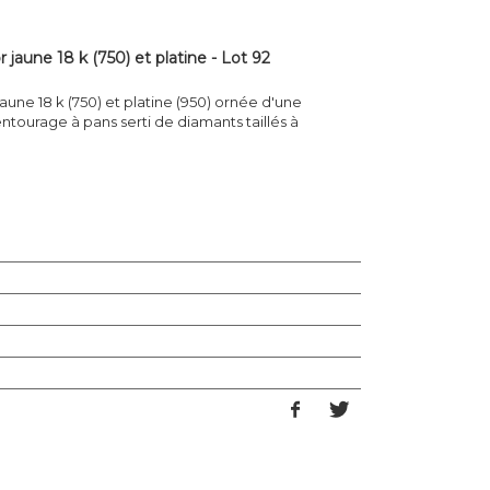
jaune 18 k (750) et platine - Lot 92
une 18 k (750) et platine (950) ornée d'une
tourage à pans serti de diamants taillés à