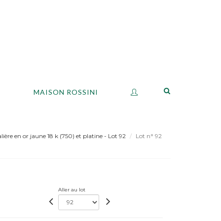
S
MAISON ROSSINI
ère en or jaune 18 k (750) et platine - Lot 92
Lot n° 92
Aller au lot