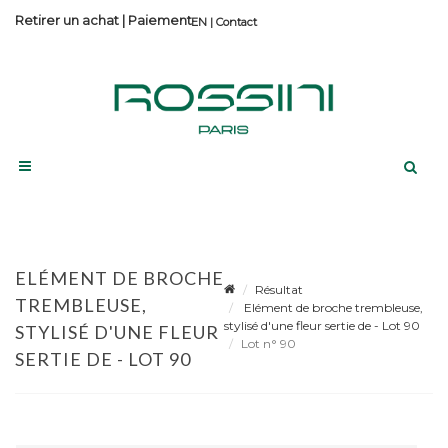
Retirer un achat
|
Paiement
Contact
ELÉMENT DE BROCHE
Résultat
TREMBLEUSE,
Elément de broche trembleuse,
stylisé d'une fleur sertie de - Lot 90
STYLISÉ D'UNE FLEUR
Lot n° 90
SERTIE DE - LOT 90