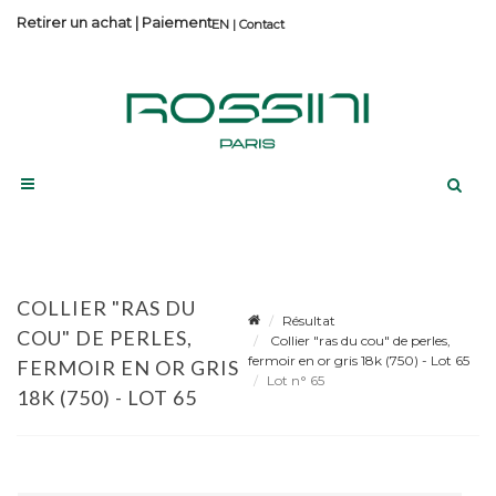
Retirer un achat
|
Paiement
Contact
COLLIER "RAS DU
Résultat
COU" DE PERLES,
Collier "ras du cou" de perles,
fermoir en or gris 18k (750) - Lot 65
FERMOIR EN OR GRIS
Lot n° 65
18K (750) - LOT 65