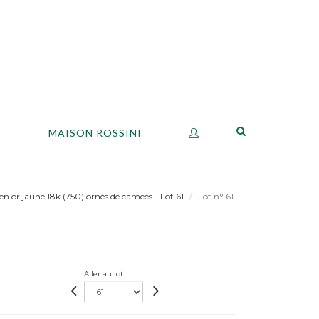
S
MAISON ROSSINI
en or jaune 18k (750) ornés de camées - Lot 61
Lot n° 61
Aller au lot