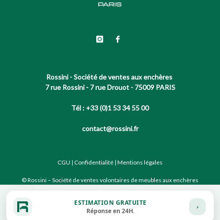
Rossini - Société de ventes aux enchères
7 rue Rossini - 7 rue Drouot - 75009 PARIS
Tél : +33 (0)1 53 34 55 00
contact@rossini.fr
CGU
|
Confidentialité
|
Mentions légales
© Rossini – Société de ventes volontaires de meubles aux enchères
publiques agréée sous le N°2002-066 RCS Paris B 428 867 089
ESTIMATION GRATUITE
Réponse en 24H.
Site conçu par notre partenaire