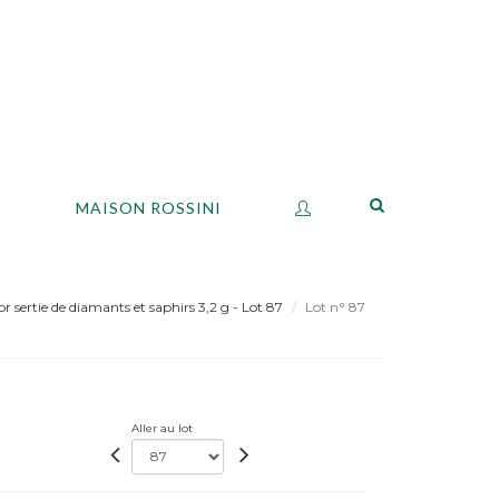
S
MAISON ROSSINI
 sertie de diamants et saphirs 3,2 g - Lot 87
Lot n° 87
Aller au lot