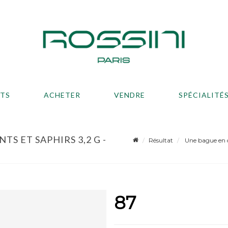
ATS
ACHETER
VENDRE
SPÉCIALITÉ
S ET SAPHIRS 3,2 G -
Résultat
Une bague en or
87