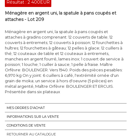
Résultat :
2 400EUR
Ménagère en argent uni, la spatule à pans coupés et
attaches - Lot 209
Ménagère en argent uni, la spatule à pans coupés et
attaches à gradins comprenant: 12 couverts de table; 12
couverts à entremets; 12 couverts à poisson; 12 fourchettes à
huîtres; 12 fourchettes à gâteau; 12 pelles à glace; 12 cuillers à
thé; 12 couteaux de table et 12 couteaux à entremets,
manches en argent fourré, lames inox; 1 couvert de service à
poisson; 1 louche; 1 cuiller à sauce; 1 pelle à fraise. Maître
Orfèvre: BOULENGER. Vers 1940. Poids des pièces pesables:
6,970 kg On y joint: 6 cuillers à café, l'extrémité ornée d'un
grain de moka; un service à hors d'oeuvre (5 pièces) en
métal argenté, Maître Orfèvre: BOULENGER ET ERCUIS.
Présentée dans six plateaux
MES ORDRES D'ACHAT
INFORMATIONS SUR LA VENTE
CONDITIONS DE VENTE
RETOURNER AU CATALOGUE