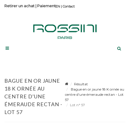
Retirer un achat
|
Paiement
Contact
BAGUE EN OR JAUNE
Résultat
18 K ORNÉE AU
Bague en or jaune 18 K ornée au
centre d'une émeraude rectan - Lot
CENTRE D'UNE
57
ÉMERAUDE RECTAN -
Lot n° 57
LOT 57