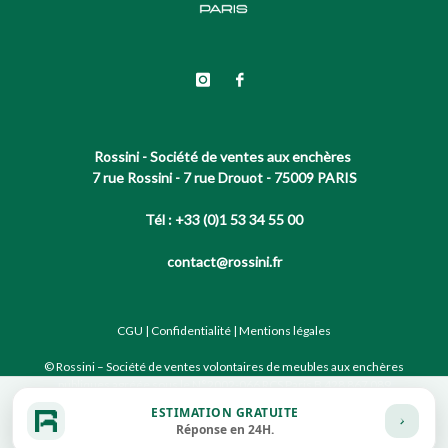
Rossini - Société de ventes aux enchères
7 rue Rossini - 7 rue Drouot - 75009 PARIS
Tél : +33 (0)1 53 34 55 00
contact@rossini.fr
CGU
|
Confidentialité
|
Mentions légales
© Rossini – Société de ventes volontaires de meubles aux enchères
publiques agréée sous le N°2002-066 RCS Paris B 428 867 089
ESTIMATION GRATUITE
Réponse en 24H.
Site conçu par notre partenaire