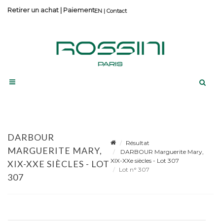
Retirer un achat
|
Paiement
Contact
DARBOUR
Résultat
MARGUERITE MARY,
DARBOUR Marguerite Mary,
XIX-XXe siècles - Lot 307
XIX-XXE SIÈCLES - LOT
Lot n° 307
307