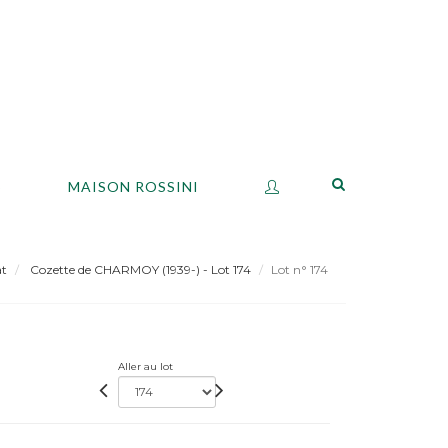
S
MAISON ROSSINI
at
Cozette de CHARMOY (1939-) - Lot 174
Lot n° 174
Aller au lot