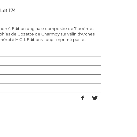
Lot 174
udre". Edition originale composée de 7 poèmes
aphies de Cozette de Charmoy sur vélin d'Arches.
numéroté H.C. I. Editions Loup, imprimé par les