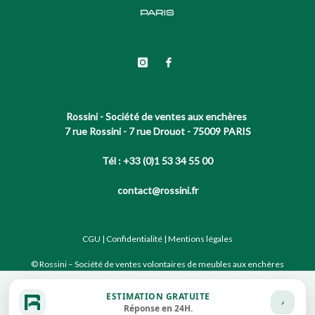
Rossini - Société de ventes aux enchères
7 rue Rossini - 7 rue Drouot - 75009 PARIS
Tél : +33 (0)1 53 34 55 00
contact@rossini.fr
CGU
|
Confidentialité
|
Mentions légales
© Rossini – Société de ventes volontaires de meubles aux enchères
publiques agréée sous le N°2002-066 RCS Paris B 428 867 089
ESTIMATION GRATUITE
Réponse en 24H.
Site conçu par notre partenaire