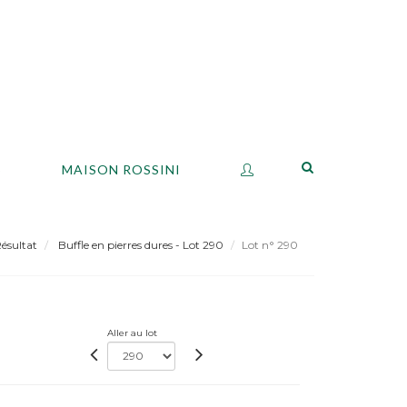
S
MAISON ROSSINI
ésultat
Buffle en pierres dures - Lot 290
Lot n° 290
Aller au lot