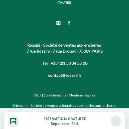
Rossini - Société de ventes aux enchères
7 rue Rossini - 7 rue Drouot - 75009 PARIS
Tél : +33 (0)1 53 34 55 00
contact@rossini.fr
CGU
|
Confidentialité
|
Mentions légales
© Rossini – Société de ventes volontaires de meubles aux enchères
publiques agréée sous le N°2002-066 RCS Paris B 428 867 089
ESTIMATION GRATUITE
Réponse en 24H.
Site conçu par notre partenaire