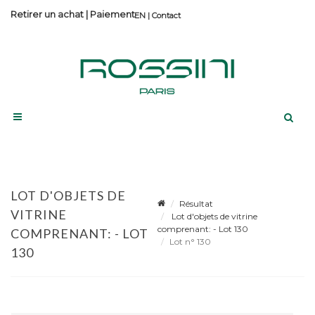
Retirer un achat
|
Paiement
Contact
LOT D'OBJETS DE
Résultat
VITRINE
Lot d'objets de vitrine
comprenant: - Lot 130
COMPRENANT: - LOT
Lot n° 130
130