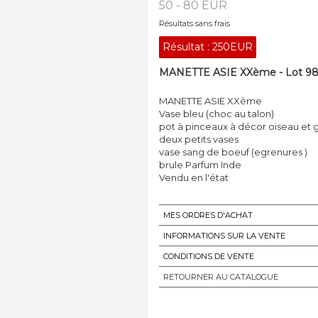
50 - 80 EUR
Résultats sans frais
Résultat :
250EUR
MANETTE ASIE XXème - Lot 9
MANETTE ASIE XXème
Vase bleu (choc au talon)
pot à pinceaux à décor oiseau et g
deux petits vases
vase sang de boeuf (egrenures )
brule Parfum Inde
Vendu en l'état
MES ORDRES D'ACHAT
INFORMATIONS SUR LA VENTE
CONDITIONS DE VENTE
RETOURNER AU CATALOGUE