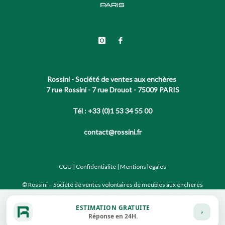
Rossini - Société de ventes aux enchères
7 rue Rossini - 7 rue Drouot - 75009 PARIS
Tél : +33 (0)1 53 34 55 00
contact@rossini.fr
CGU
|
Confidentialité
|
Mentions légales
© Rossini – Société de ventes volontaires de meubles aux enchères
publiques agréée sous le N°2002-066 RCS Paris B 428 867 089
ESTIMATION GRATUITE
Réponse en 24H.
Site conçu par notre partenaire