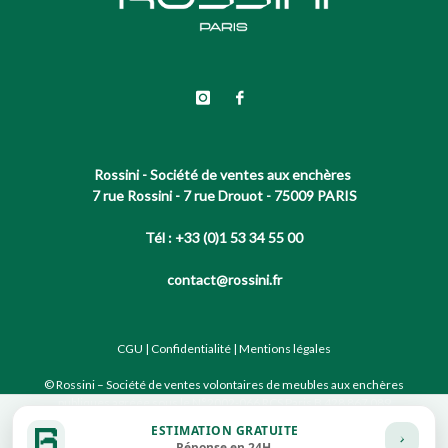
Rossini - Société de ventes aux enchères
7 rue Rossini - 7 rue Drouot - 75009 PARIS
Tél : +33 (0)1 53 34 55 00
contact@rossini.fr
CGU
|
Confidentialité
|
Mentions légales
© Rossini – Société de ventes volontaires de meubles aux enchères
publiques agréée sous le N°2002-066 RCS Paris B 428 867 089
ESTIMATION GRATUITE
Réponse en 24H.
Site conçu par notre partenaire