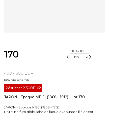
170
Aller au lot
400 - 600 EUR
Résultats sans frais
Résultat :
2 500EUR
JAPON - Epoque MEIJI (1868 - 1912) - Lot 170
JAPON - Epoque MEIJI (1868 - 1912)
Brûle-parfum globulaire en laque gyobunashiji à décor