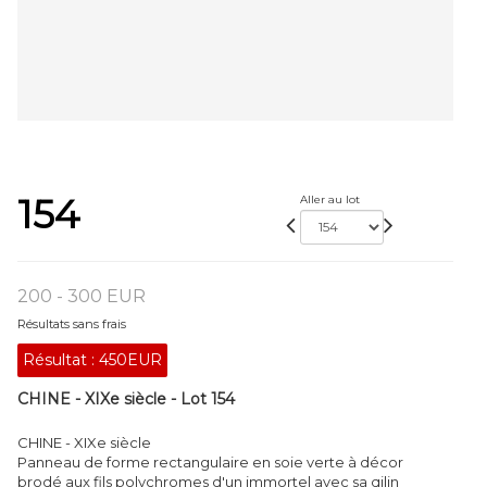
154
Aller au lot
200 - 300 EUR
Résultats sans frais
Résultat :
450EUR
CHINE - XIXe siècle - Lot 154
CHINE - XIXe siècle
Panneau de forme rectangulaire en soie verte à décor
brodé aux fils polychromes d'un immortel avec sa qilin