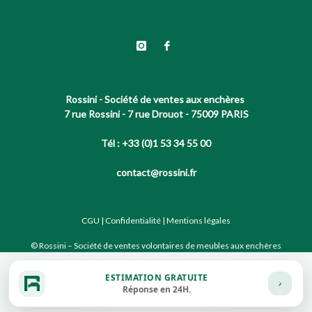
Rossini - Société de ventes aux enchères
7 rue Rossini - 7 rue Drouot - 75009 PARIS
Tél : +33 (0)1 53 34 55 00
contact@rossini.fr
CGU
|
Confidentialité
|
Mentions légales
© Rossini – Société de ventes volontaires de meubles aux enchères
publiques agréée sous le N°2002-066 RCS Paris B 428 867 089
ESTIMATION GRATUITE
Réponse en 24H.
Site conçu par notre partenaire