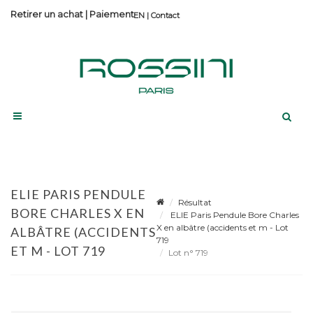
Retirer un achat
|
Paiement
Contact
ELIE PARIS PENDULE
Résultat
BORE CHARLES X EN
ELIE Paris Pendule Bore Charles
X en albâtre (accidents et m - Lot
ALBÂTRE (ACCIDENTS
719
ET M - LOT 719
Lot n° 719