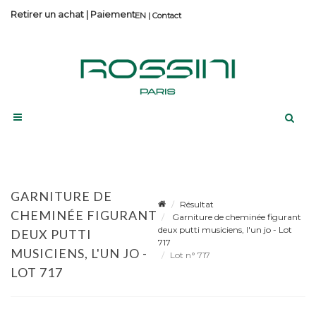
Retirer un achat
|
Paiement
Contact
GARNITURE DE
Résultat
CHEMINÉE FIGURANT
Garniture de cheminée figurant
deux putti musiciens, l'un jo - Lot
DEUX PUTTI
717
MUSICIENS, L'UN JO -
Lot n° 717
LOT 717