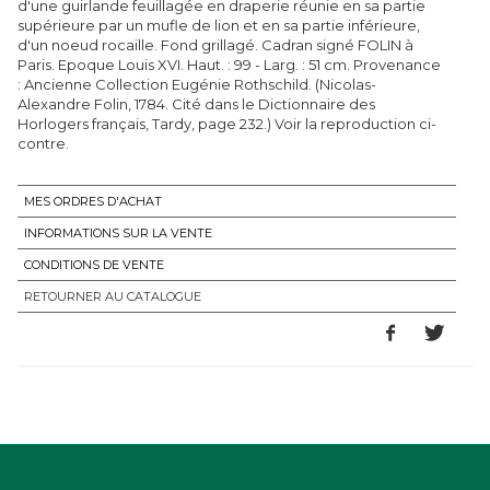
d'une guirlande feuillagée en draperie réunie en sa partie
supérieure par un mufle de lion et en sa partie inférieure,
d'un noeud rocaille. Fond grillagé. Cadran signé FOLIN à
Paris. Epoque Louis XVI. Haut. : 99 - Larg. : 51 cm. Provenance
: Ancienne Collection Eugénie Rothschild. (Nicolas-
Alexandre Folin, 1784. Cité dans le Dictionnaire des
Horlogers français, Tardy, page 232.) Voir la reproduction ci-
contre.
MES ORDRES D'ACHAT
INFORMATIONS SUR LA VENTE
CONDITIONS DE VENTE
RETOURNER AU CATALOGUE