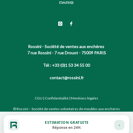
Rossini - Société de ventes aux enchères
7 rue Rossini - 7 rue Drouot - 75009 PARIS
Tél : +33 (0)1 53 34 55 00
contact@rossini.fr
CGU
|
Confidentialité
|
Mentions légales
© Rossini – Société de ventes volontaires de meubles aux enchères
publiques agréée sous le N°2002-066 RCS Paris B 428 867 089
ESTIMATION GRATUITE
Réponse en 24H.
Site conçu par notre partenaire