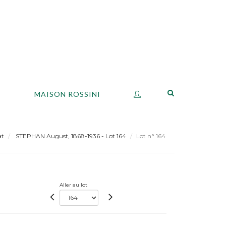
S
MAISON ROSSINI
at
STEPHAN August, 1868-1936 - Lot 164
Lot n° 164
Aller au lot