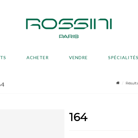
ATS
ACHETER
VENDRE
SPÉCIALITÉ
Résult
64
164