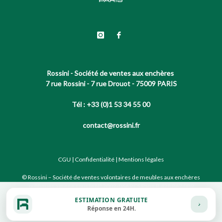
Rossini - Société de ventes aux enchères
7 rue Rossini - 7 rue Drouot - 75009 PARIS
Tél : +33 (0)1 53 34 55 00
contact@rossini.fr
CGU
|
Confidentialité
|
Mentions légales
© Rossini – Société de ventes volontaires de meubles aux enchères
publiques agréée sous le N°2002-066 RCS Paris B 428 867 089
ESTIMATION GRATUITE
Réponse en 24H.
Site conçu par notre partenaire