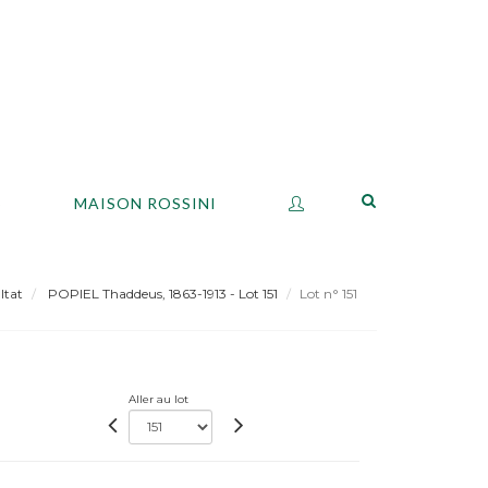
S
MAISON ROSSINI
ltat
POPIEL Thaddeus, 1863-1913 - Lot 151
Lot n° 151
Aller au lot