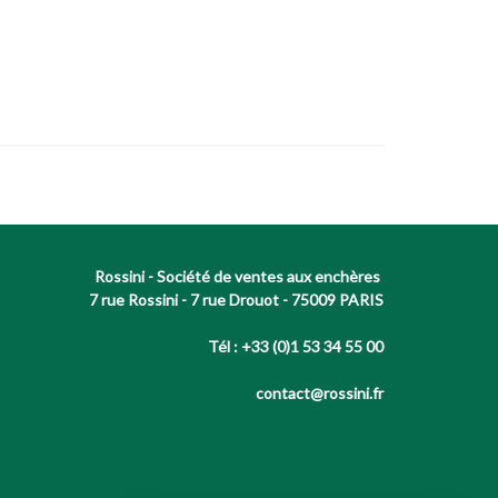
Rossini - Société de ventes aux enchères
7 rue Rossini - 7 rue Drouot - 75009 PARIS
Tél : +33 (0)1 53 34 55 00
contact@rossini.fr