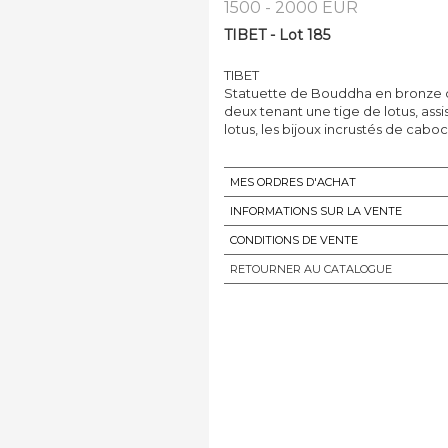
1500 - 2000 EUR
TIBET - Lot 185
TIBET
Statuette de Bouddha en bronze do
deux tenant une tige de lotus, as
lotus, les bijoux incrustés de cabo
MES ORDRES D'ACHAT
INFORMATIONS SUR LA VENTE
CONDITIONS DE VENTE
RETOURNER AU CATALOGUE