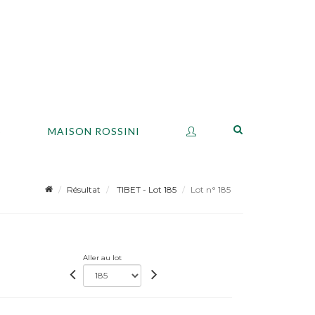
S
MAISON ROSSINI
Résultat
TIBET - Lot 185
Lot n° 185
Aller au lot