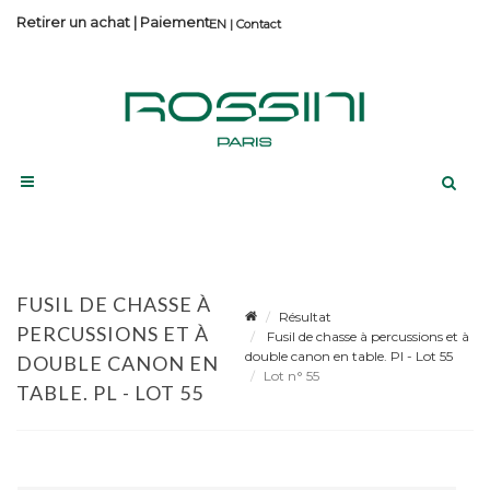
Retirer un achat
|
Paiement
Contact
FUSIL DE CHASSE À
Résultat
PERCUSSIONS ET À
Fusil de chasse à percussions et à
double canon en table. Pl - Lot 55
DOUBLE CANON EN
Lot n° 55
TABLE. PL - LOT 55